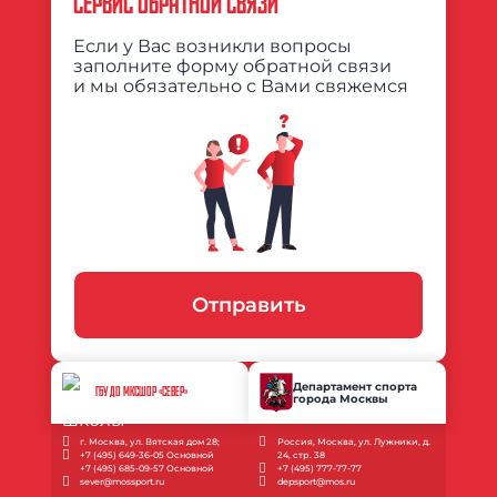
СЕРВИС ОБРАТНОЙ СВЯЗИ
Если у Вас возникли вопросы
заполните форму обратной связи
и мы обязательно с Вами свяжемся
Отправить
Департамент спорта
ГБУ ДО МКСШОР «СЕВЕР»
города Москвы
г. Москва, ул. Вятская дом 28;
Россия, Москва, ул. Лужники, д.
+7 (495) 649-36-05 Основной
24, стр. 38
+7 (495) 685-09-57 Основной
+7 (495) 777-77-77
sever@mossport.ru
depsport@mos.ru